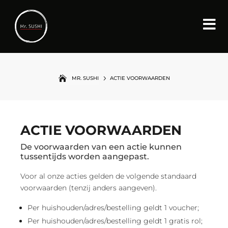
5
MR. SUSHI
ACTIE VOORWAARDEN
ACTIE VOORWAARDEN
De voorwaarden van een actie kunnen
tussentijds worden aangepast.
Voor al onze acties gelden de volgende standaard
voorwaarden (tenzij anders aangeven).
Per huishouden/adres/bestelling geldt 1 voucher;
Per huishouden/adres/bestelling geldt 1 gratis rol;