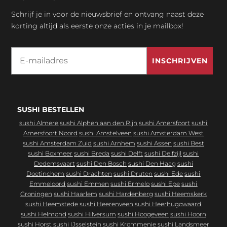
Schrijf je in voor de nieuwsbrief en ontvang naast deze
korting altijd als eerste onze acties in je mailbox!
Email
INSCHRIJVEN
SUSHI BESTELLEN
sushi Almere
sushi Alphen aan den Rijn
sushi Amersfoort
sushi
Amersfoort Noord
sushi Amstelveen
sushi Amsterdam West
sushi Amsterdam Zuid
sushi Arnhem
sushi Assen
sushi Best
sushi Boxmeer
sushi Breda
sushi Delft
sushi Delfzijl
sushi
Dedemsvaart
sushi Den Bosch
sushi Den Haag
sushi
Doetinchem
sushi Drachten
sushi Druten
sushi Ede
sushi
Emmeloord
sushi Emmen
sushi Ermelo
sushi Epe
sushi
Groningen
sushi Haarlem
sushi Hardenberg
sushi Heemskerk
sushi Heemstede
sushi Heerenveen
sushi Heerhugowaard
sushi Helmond
sushi Hilversum
sushi Hoogeveen
sushi Hoorn
sushi Horst
sushi IJsselstein
sushi Krommenie
sushi Landsmeer