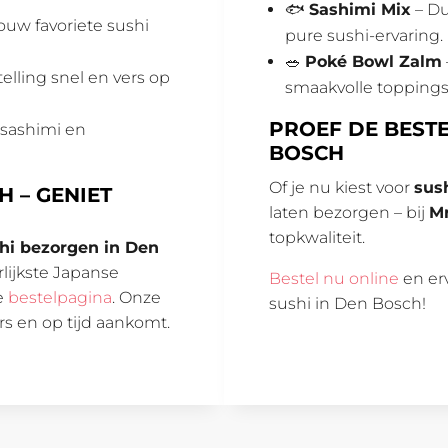
🐟
Sashimi Mix
– Du
jouw favoriete sushi
pure sushi-ervaring.
🥗
Poké Bowl Zalm
elling snel en vers op
smaakvolle toppings
PROEF DE BESTE
t sashimi en
BOSCH
Of je nu kiest voor
sus
H – GENIET
laten bezorgen – bij
Mr
topkwaliteit.
hi bezorgen in Den
lijkste Japanse
Bestel nu online
en erv
ze
bestelpagina
. Onze
sushi in Den Bosch!
rs en op tijd aankomt.