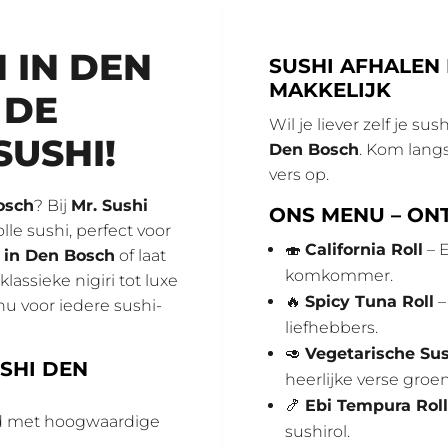
 IN DEN
SUSHI AFHALEN 
MAKKELIJK
 DE
Wil je liever zelf je s
SUSHI!
Den Bosch
. Kom langs
vers op.
osch
? Bij
Mr. Sushi
ONS MENU – ON
le sushi, perfect voor
🍣
California Roll
– E
n in Den Bosch
of laat
komkommer.
 klassieke nigiri tot luxe
🔥
Spicy Tuna Roll
–
u voor iedere sushi-
liefhebbers.
🥑
Vegetarische Su
SHI DEN
heerlijke verse groe
🍤
Ebi Tempura Roll
id met hoogwaardige
sushirol.