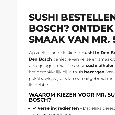
SUSHI BESTELLEN
BOSCH? ONTDEK
SMAAK VAN MR. 
Op zoek naar de lekkerste
sushi in Den B
Den Bosch
geniet je van verse en smaakvol
elke gelegenheid. Kies voor
sushi afhale
het gemakkelijk bij je thuis
bezorgen
. Van
pokébowls, wij bieden een uitgebreid men
liefhebber.
WAAROM KIEZEN VOOR MR. SU
BOSCH?
✔ Verse ingrediënten
– Dagelijks bere
en verse producten.