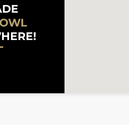
ADE
KI
HERE!